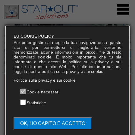
EU COOKIE POLICY
Per poter gestire al meglio la tua navigazione su questo
sito e per permetterci di migliorarlo, verranno
memorizzate alcune informazioni in piccoli file di testo
denominati
cookie
. È molto importante che tu sia
informato e che accetti la politica sulla privacy e sui
cookie di questo sito Web. Per ulteriori informazioni,
leggi la nostra politica sulla privacy e sui cookie.
Politica sulla privacy e sui cookie
CONSULENZA INIZIALE PER UN
RISULTATO OTTIMALE
Cookie necessari
Ogni necessità crea una nuova opportunità di crescita,
Statistiche
per questo gli esperti Star★Cut Solutions offrono la loro
consulenza direttamente dal Cliente in maniera
OK, HO CAPITO E ACCETTO
gratuita.