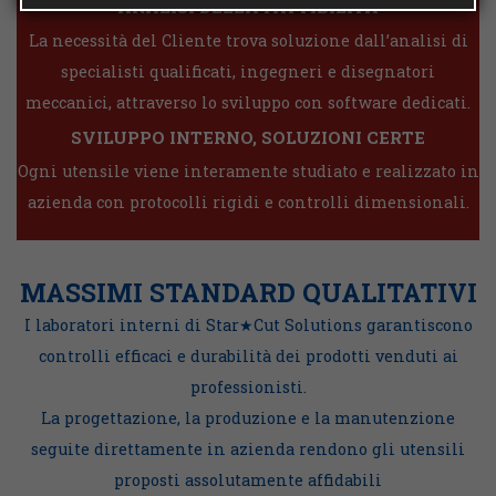
ANALISI DELLA FATTIBILITÀ
La necessità del Cliente trova soluzione dall’analisi di
specialisti qualificati, ingegneri e disegnatori
meccanici, attraverso lo sviluppo con software dedicati.
SVILUPPO INTERNO, SOLUZIONI CERTE
Ogni utensile viene interamente studiato e realizzato in
azienda con protocolli rigidi e controlli dimensionali.
MASSIMI STANDARD QUALITATIVI
I laboratori interni di Star★Cut Solutions garantiscono
controlli efficaci e durabilità dei prodotti venduti ai
professionisti.
La progettazione, la produzione e la manutenzione
seguite direttamente in azienda rendono gli utensili
proposti assolutamente affidabili